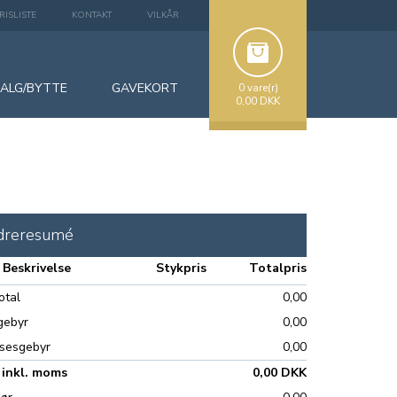
RISLISTE
KONTAKT
VILKÅR
SALG/BYTTE
GAVEKORT
0 vare(r)
0,00 DKK
dreresumé
Beskrivelse
Stykpris
Totalpris
otal
0,00
gebyr
0,00
sesgebyr
0,00
 inkl. moms
0,00 DKK