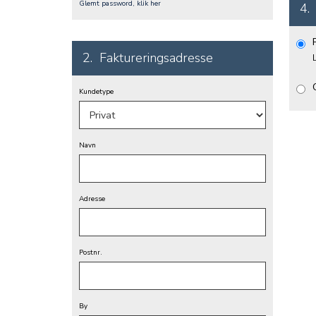
Glemt password, klik her
4.
2.
Faktureringsadresse
Kundetype
Navn
Adresse
Postnr.
By