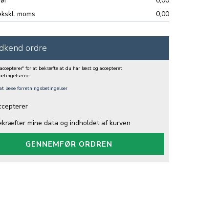
ør
0,00
ekskl. moms
0,00
dkend ordre
 accepterer" for at bekræfte at du har læst og accepteret
betingelserne.
 at læse forretningsbetingelser
ccepterer
ekræfter mine data og indholdet af kurven