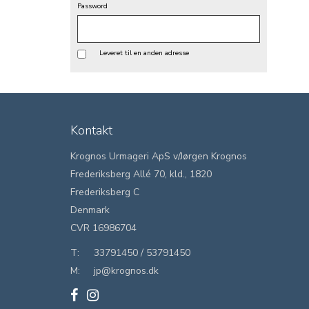
Password
Leveret til en anden adresse
Kontakt
Krognos Urmageri ApS v/Jørgen Krognos
Frederiksberg Allé 70, kld., 1820
Frederiksberg C
Denmark
CVR 16986704
T:
33791450
/
53791450
M:
jp@krognos.dk