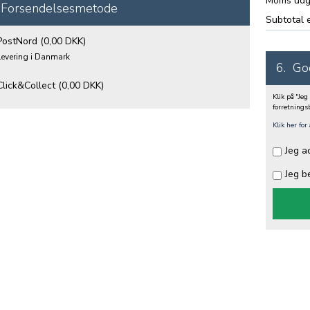
Moms udg
Forsendelsesmetode
Subtotal 
PostNord
(0,00 DKK)
Levering i Danmark
6.
Go
Click&Collect
(0,00 DKK)
Klik på "Jeg
forretnings
Klik her for
Jeg a
Jeg b