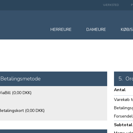
VÆRKSTED
P
HERREURE
DAMEURE
KØB/
Betalingsmetode
5.
Or
Antal
ViaBill
(0,00 DKK)
Varekøb t
Betalings
Betalingskort
(0,00 DKK)
Forsendel
Subtotal