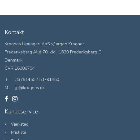
Kontakt
Krognos Urmageri ApS v/Jørgen Krognos
Frederiksberg Allé 70, kld., 1820 Frederiksberg C
Denmark
CVR 16986704
T:
33791450
/
53791450
M:
jp@krognos.dk
Kundeservice
Værksted
Prisliste