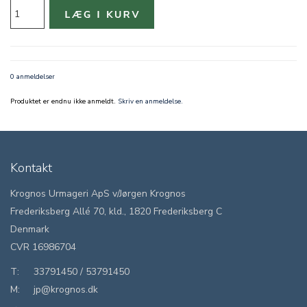
0 anmeldelser
Produktet er endnu ikke anmeldt.
Skriv en anmeldelse.
Kontakt
Krognos Urmageri ApS v/Jørgen Krognos
Frederiksberg Allé 70, kld., 1820 Frederiksberg C
Denmark
CVR 16986704
T:
33791450
/
53791450
M:
jp@krognos.dk