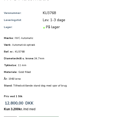
KU3768
Varenummer:
Lev. 1-3 dage
Leveringstid:
På lager
Lager:
Mærke:
IWC Automatic
Værk:
Automatisk optræk
Ref. nr.:
KU3768
Diameter/mål u. krone:
34,7mm
Tykkelse:
11 mm
Materiale:
Gold filled
År:
1960’erne
Stand:
Tilfredsstillende stand dog med spor af brug
Pris ved 1 Stk
12.800,00
DKK