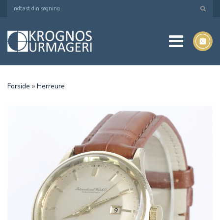
Forside
»
Herreure