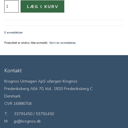
0 anmeldelser
Produktet er endnu ikke anmeldt.
Skriv en anmeldelse.
Kontakt
Krognos Urmageri ApS v/Jørgen Krognos
Frederiksberg Allé 70, kld., 1820 Frederiksberg C
Denmark
CVR 16986704
T:
33791450
/
53791450
M:
jp@krognos.dk