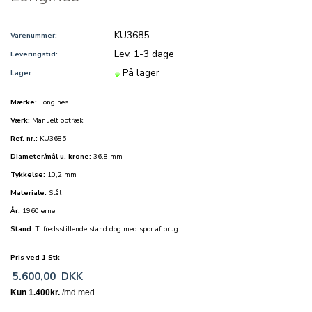
KU3685
Varenummer:
Lev. 1-3 dage
Leveringstid:
På lager
Lager:
Mærke:
Longines
Værk:
Manuelt optræk
Ref. nr.:
KU3685
Diameter/mål u. krone:
36,8 mm
Tykkelse:
10,2 mm
Materiale:
Stål
År:
1960’erne
Stand:
Tilfredsstillende stand dog med spor af brug
Pris ved 1 Stk
5.600,00
DKK