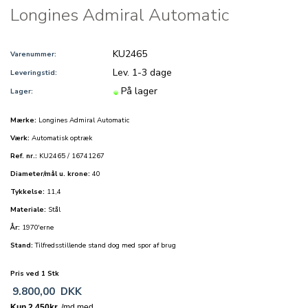
Longines Admiral Automatic
KU2465
Varenummer:
Lev. 1-3 dage
Leveringstid:
På lager
Lager:
Mærke:
Longines Admiral Automatic
Værk:
Automatisk optræk
Ref. nr.:
KU2465 / 16741267
Diameter/mål u. krone:
40
Tykkelse:
11,4
Materiale:
Stål
År:
1970'erne
Stand:
Tilfredsstillende stand dog med spor af brug
Pris ved 1 Stk
9.800,00
DKK