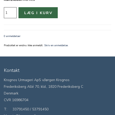
0 anmeldelser
Produktet er endnu ikke anmeldt.
Skriv en anmeldelse.
Kontakt
Krognos Urmageri ApS v/Jørgen Krognos
Frederiksberg Allé 70, kld., 1820 Frederiksberg C
Denmark
CVR 16986704
T:
33791450
/
53791450