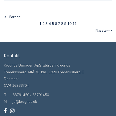
<--Forrige
1
2
3
4
5
6
7
8
9
10
11
Næste-->
Kontakt
Krognos Urmageri ApS v/Jørgen Krognos
Frederiksberg Allé 70, kld., 1820 Frederiksberg C
Denmark
CVR 16986704
T:
33791450
/
53791450
M:
jp@krognos.dk