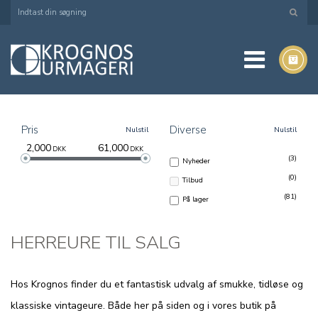
Pris
Diverse
Nulstil
Nulstil
2,000
61,000
DKK
DKK
(3)
Nyheder
(0)
Tilbud
(81)
På lager
HERREURE TIL SALG
Hos Krognos finder du et fantastisk udvalg af smukke, tidløse og
klassiske vintageure. Både her på siden og i vores butik på