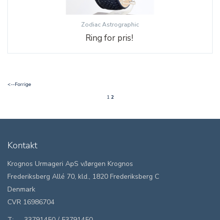
Zodiac Astrographic
Ring for pris!
<--Forrige
1
2
Kontakt
Krognos Urmageri ApS v/Jørgen Krognos
Frederiksberg Allé 70, kld., 1820 Frederiksberg C
Denmark
CVR 16986704
T:
33791450
/
53791450