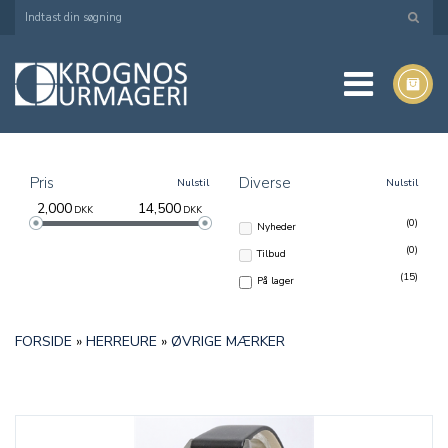
Pris
Diverse
Nulstil
Nulstil
2,000
14,500
DKK
DKK
(0)
Nyheder
(0)
Tilbud
(15)
På lager
FORSIDE
»
HERREURE
»
ØVRIGE MÆRKER